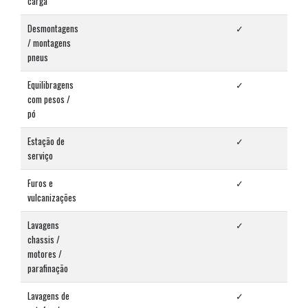
carga
Desmontagens
✓
✓
/ montagens
pneus
Equilibragens
✓
✓
com pesos /
pó
Estação de
✓
✓
serviço
Furos e
✓
✓
vulcanizações
Lavagens
✓
✓
chassis /
motores /
parafinação
Lavagens de
✓
✓