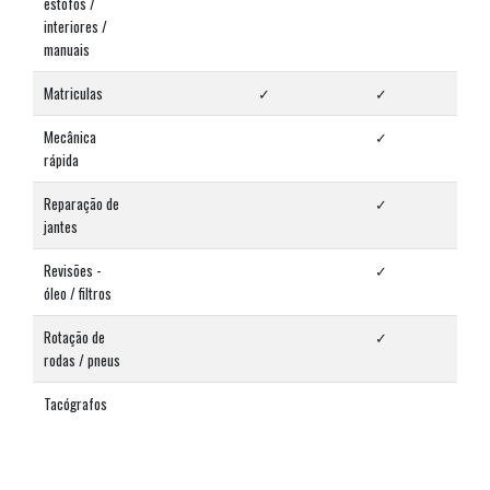
estofos /
interiores /
manuais
Matriculas
✓
✓
✓
Mecânica
✓
✓
rápida
Reparação de
✓
✓
jantes
Revisões -
✓
✓
óleo / filtros
Rotação de
✓
✓
rodas / pneus
Tacógrafos
✓