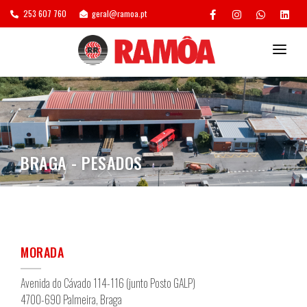
253 607 760
geral@ramoa.pt
POSTOS DE ASSISTÊNCIA
SERVIÇOS
GESTÃO DE FROTAS
BRAGA - PESADOS
RECAUCHUTAGEM
AGENDAMENTO/ORÇAMENTO
MORADA
Avenida do Cávado 114-116 (junto Posto GALP)
4700-690 Palmeira, Braga