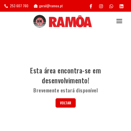
253 607 760
geral@ramoa.pt
POSTOS DE ASSISTÊNCIA
SERVIÇOS
GESTÃO DE FROTAS
Esta área encontra-se em
RECAUCHUTAGEM
desenvolvimento!
AGENDAMENTO/ORÇAMENTO
Brevemente estará disponível
VOLTAR