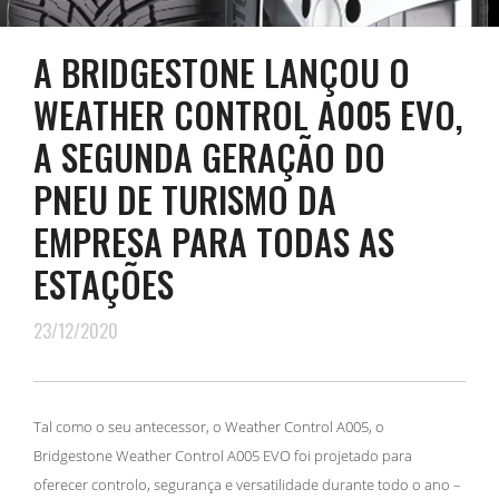
A BRIDGESTONE LANÇOU O
WEATHER CONTROL A005 EVO,
A SEGUNDA GERAÇÃO DO
PNEU DE TURISMO DA
EMPRESA PARA TODAS AS
ESTAÇÕES
23/12/2020
Tal como o seu antecessor, o Weather Control A005, o
Bridgestone Weather Control A005 EVO foi projetado para
oferecer controlo, segurança e versatilidade durante todo o ano –