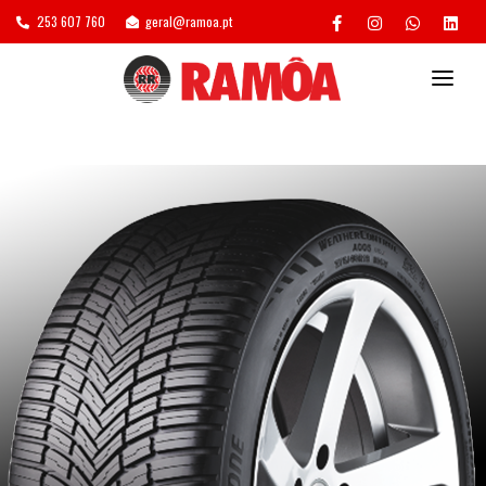
253 607 760
geral@ramoa.pt
POSTOS DE ASSISTÊNCIA
SERVIÇOS
GESTÃO DE FROTAS
RECAUCHUTAGEM
AGENDAMENTO/ORÇAMENTO