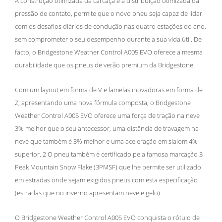
A construção otimizada da carcaça e a distribuição otimizada da
pressão de contato, permite que o novo pneu seja capaz de lidar
com os desafios diários de condução nas quatro estações do ano,
sem comprometer o seu desempenho durante a sua vida útil. De
facto, o Bridgestone Weather Control A005 EVO oferece a mesma
durabilidade que os pneus de verão premium da Bridgestone.
Com um layout em forma de V e lamelas inovadoras em forma de
Z, apresentando uma nova fórmula composta, o Bridgestone
Weather Control A005 EVO oferece uma força de tração na neve
3% melhor que o seu antecessor, uma distância de travagem na
neve que também é 3% melhor e uma aceleração em slalom 4%
superior. 2 O pneu também é certificado pela famosa marcação 3
Peak Mountain Snow Flake (3PMSF) que lhe permite ser utilizado
em estradas onde sejam exigidos pneus com esta especificação
(estradas que no inverno apresentam neve e gelo).
O Bridgestone Weather Control A005 EVO conquista o rótulo de