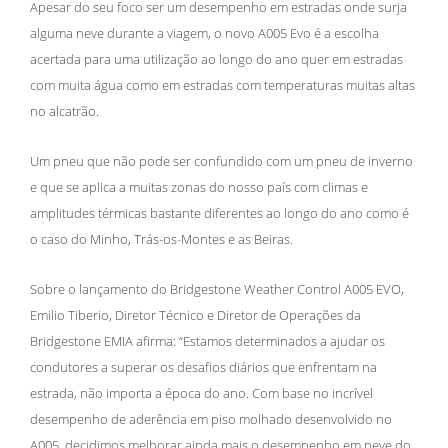
Apesar do seu foco ser um desempenho em estradas onde surja
alguma neve durante a viagem, o novo A005 Evo é a escolha
acertada para uma utilização ao longo do ano quer em estradas
com muita água como em estradas com temperaturas muitas altas
no alcatrão.
Um pneu que não pode ser confundido com um pneu de inverno
e que se aplica a muitas zonas do nosso país com climas e
amplitudes térmicas bastante diferentes ao longo do ano como é
o caso do Minho, Trás-os-Montes e as Beiras.
Sobre o lançamento do Bridgestone Weather Control A005 EVO,
Emilio Tiberio, Diretor Técnico e Diretor de Operações da
Bridgestone EMIA afirma: “Estamos determinados a ajudar os
condutores a superar os desafios diários que enfrentam na
estrada, não importa a época do ano. Com base no incrível
desempenho de aderência em piso molhado desenvolvido no
A005, decidimos melhorar ainda mais o desempenho em neve do