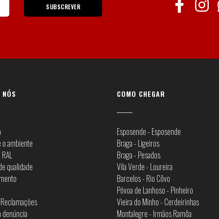
SUBSCREVER
 NÓS
COMO CHEGAR
a
Esposende - Esposende
 o ambiente
Braga - Ligeiros
e RAL
Braga - Pesados
 de qualidade
Vila Verde - Loureira
amento
Barcelos - Rio Côvo
Póvoa de Lanhoso - Pinheiro
e Reclamações
Vieira do Minho - Cerdeirinhas
a denúncia
Montalegre - Irmãos Ramôa