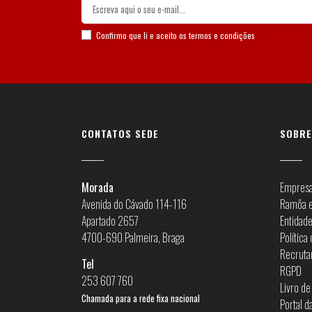
Confirmo que li e aceito os
termos e condições
CONTATOS SEDE
SOBRE
Morada
Empres
Avenida do Cávado 114-116
Ramôa e
Apartado 2657
Entidad
4700-690 Palmeira, Braga
Política
Recrut
Tel
RGPD
253 607 760
Livro d
Chamada para a rede fixa nacional
Portal d